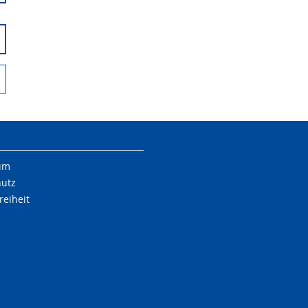
um
hutz
reiheit