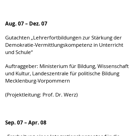
Vorpommern und den Regionalzentren für
demokratische Kultur in Trägerschaft der
Evangelischen Akademie, MV.
Braune Ökologen
Aug. 07 – Dez. 07
Veröffentlichung zum Projekt „Umwelt & Aktiv“:
Gutachten „Lehrerfortbildungen zur Stärkung der
Krause, Liesa-Marthe: Das Projekt Umwelt &
Demokratie-Vermittlungskompetenz in Unterricht
Aktiv: eine Verbindung von Umweltschutz und
und Schule“
Rechtsextremismus? Rostock: Universität, 2016.
Auftraggeber: Ministerium für Bildung, Wissenschaft
https://doi.org/10.18453/rosdok_id00002316
und Kultur, Landeszentrale für politische Bildung
http://purl.uni-rostock.de/rosdok/id00002316
Mecklenburg-Vorpommern
(Projektleitung: Prof. Dr. Werz)
Sep. 07 – Apr. 08