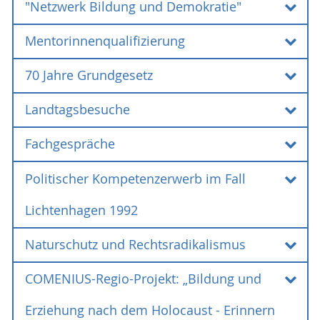
"Netzwerk Bildung und Demokratie"
Mentorinnenqualifizierung
"Netzwerk Bildung und
Demokratie"
70 Jahre Grundgesetz
Mentorinnenqualifizierung
Landtagsbesuche
70 Jahre Grundgesetz
Fachgespräche
Landtagsbesuche
Politischer Kompetenzerwerb im Fall
Fachgespräche
Lichtenhagen 1992
Naturschutz und Rechtsradikalismus
Politischer Kompetenzerwerb im
Im „Netzwerk Bildung und Demokratie“
Fall Lichtenhagen 1992
COMENIUS-Regio-Projekt: „Bildung und
Naturschutz und
kooperieren Kolleginnen und Kollegen aus den
lehrerbildenden Hochschulen Rostock,
Rechtsradikalismus
Seit Sommer 2019 nimmt die Arbeitsstelle
Erziehung nach dem Holocaust - Erinnern