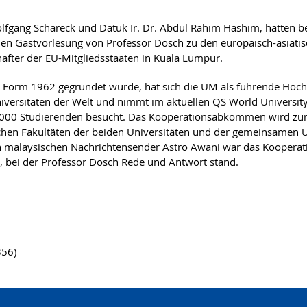
Wolfgang Schareck und Datuk Ir. Dr. Abdul Rahim Hashim, hatten
den Gastvorlesung von Professor Dosch zu den europäisch-asiat
after der EU-Mitgliedsstaaten in Kuala Lumpur.
igen Form 1962 gegründet wurde, hat sich die UM als führende Hoch
niversitäten der Welt und nimmt im aktuellen QS World University
7.000 Studierenden besucht. Das Kooperationsabkommen wird zu
lichen Fakultäten der beiden Universitäten und der gemeinsamen
en malaysischen Nachrichtensender Astro Awani war das Koopera
, bei der Professor Dosch Rede und Antwort stand.
356)