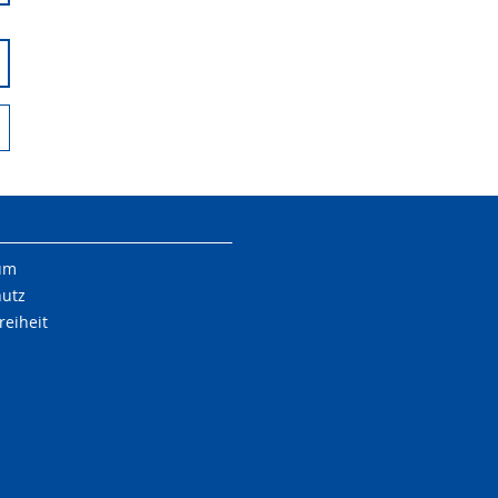
um
hutz
reiheit