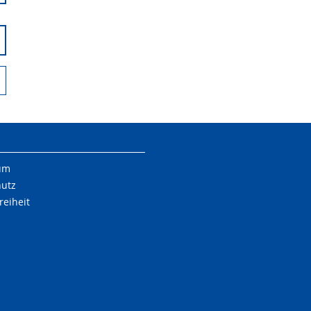
um
hutz
reiheit